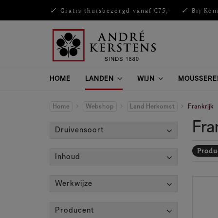
Gratis thuisbezorgd vanaf €75,-
Bij Kon
HOME
LANDEN
WIJN
MOUSSERE
Home
Webshop
Land Herkomst
Frankrijk
Fra
Druivensoort
Produc
Inhoud
Werkwijze
Producent