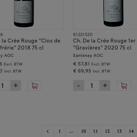
18
81221520
 la Crée Rouge "Clos de
Ch. De la Crée Rouge 1er
frérie" 2018 75 cl
"Gravières" 2020 75 cl
ay AOC
Santenay AOC
6
€ 57,81
Excl. BTW
Excl. BTW
0
€ 69,95
Incl. BTW
Incl. BTW
1
...
10
11
12
13
14