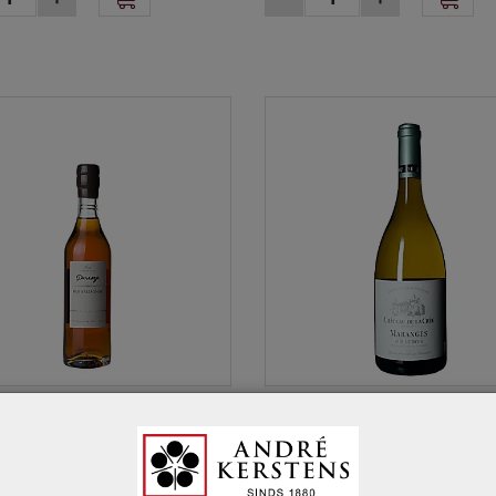
17
81220119
nac Darroze Domaine de
Ch. De la Crée Maranges
n 1996 20 cl
"Sur le Bois" 2019 75 cl
ac AOC
Maranges AOC