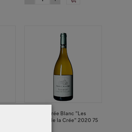
81220220
 Blanc
Ch. De la Crée Blanc "Les
Terrasses de la Crée" 2020 75
cl