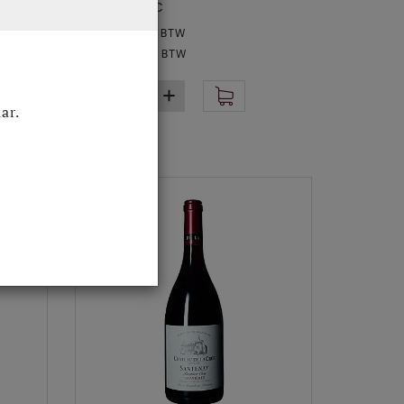
Santenay AOC
€ 51,65
Excl. BTW
€ 62,50
Incl. BTW
ar.