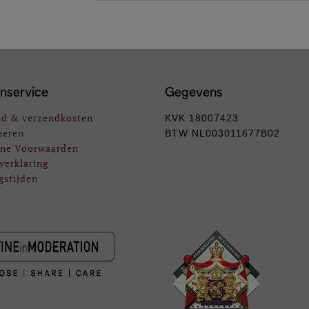
nservice
Gegevens
jd & verzendkosten
KVK 18007423
neren
BTW NL003011677B02
ne Voorwaarden
verklaring
gstijden