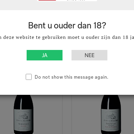
8
€ 48,76
Excl. BTW
Excl. BTW
5
€ 59,00
Incl. BTW
Incl. BTW
Bent u ouder dan 18?
 deze website te gebruiken moet u ouder zijn dan 18 ja
Do not show this message again.