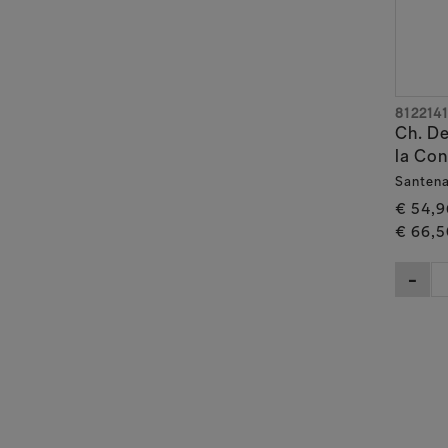
812214
Ch. De
la Con
Santen
€ 54,9
€ 66,5