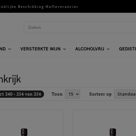
inklijke Beschikking Hofleverancier
ND
VERSTERKTE WIJN
ALCOHOLVRIJ
GEDIST
nkrijk
t 240 - 254 van 254
Toon
Sorteer op