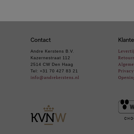
Contact
Klante
Leverti
Andre Kerstens B.V.
Retour
Kazernestraat 112
Algeme
2514 CW Den Haag
Privacy
Tel: +31 70 427 83 21
info
@andrekerstens.nl
Openin