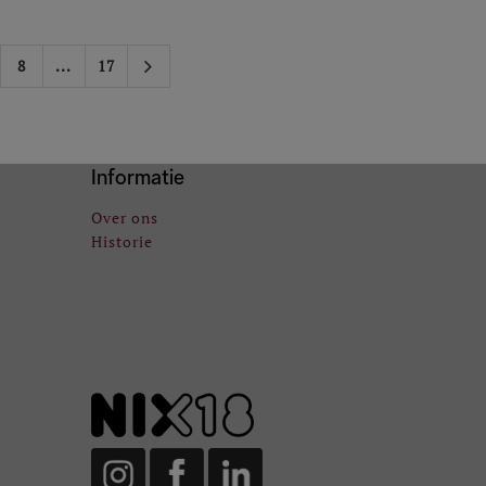
8
...
17
Informatie
Over ons
Historie