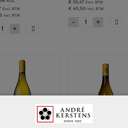
gne AOC
€ 33,47
Excl. BTW
7
€ 40,50
Excl. BTW
Incl. BTW
5
Incl. BTW