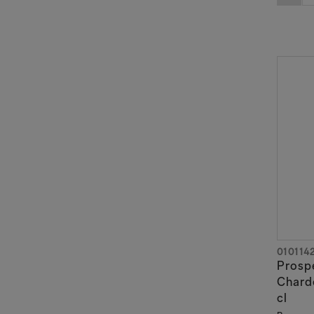
010114
Prosp
Chard
cl