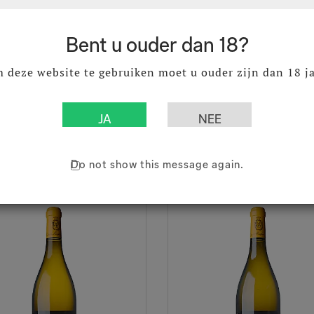
23
01013122
ogne Hautes Côtes de
Saint-Aubin Clos du Vill
Bent u ouder dan 18?
 Blanc 2023 75 cl
2022 75 cl
 Côtes de Beaune AOC
Saint Aubin AOC
 deze website te gebruiken moet u ouder zijn dan 18 ja
7
€ 43,39
Excl. BTW
Excl. BTW
1
€ 52,50
Incl. BTW
Incl. BTW
Do not show this message again.