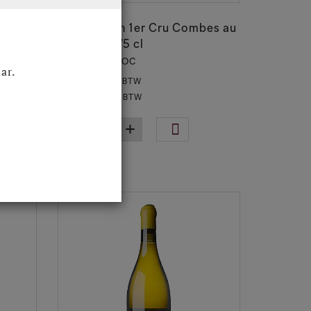
01013222
age
Saint-Aubin 1er Cru Combes au
Sud 2022 75 cl
Saint Aubin AOC
ar.
€ 57,81
Excl. BTW
€ 69,95
Incl. BTW