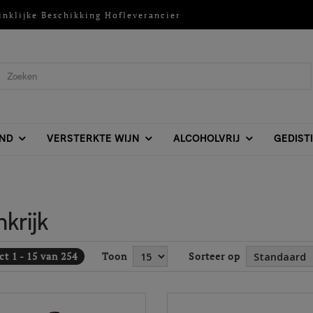
inklijke Beschikking Hofleverancier
ND
VERSTERKTE WIJN
ALCOHOLVRIJ
GEDIST
nkrijk
t 1 - 15 van 254
Toon
Sorteer op