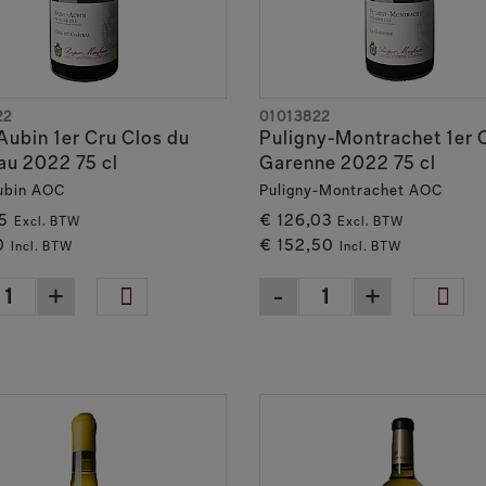
22
01013822
Aubin 1er Cru Clos du
Puligny-Montrachet 1er 
au 2022 75 cl
Garenne 2022 75 cl
ubin AOC
Puligny-Montrachet AOC
5
€ 126,03
Excl. BTW
Excl. BTW
0
€ 152,50
Incl. BTW
Incl. BTW