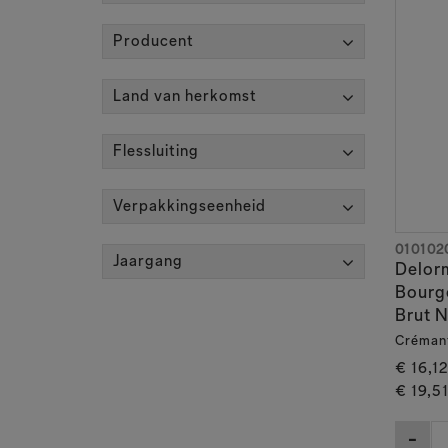
Producent
Land van herkomst
Flessluiting
Verpakkingseenheid
010102
Jaargang
Delor
Bourg
Brut N
Créman
€ 16,1
€ 19,5