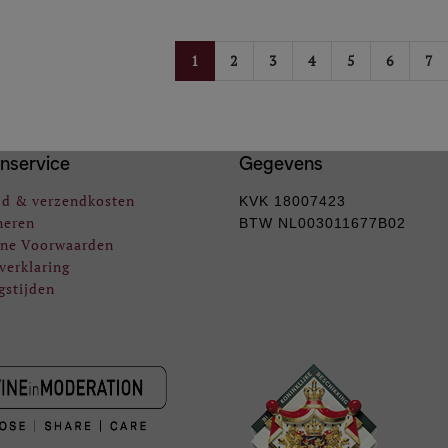
1
2
3
4
5
6
7
nservice
Gegevens
jd & verzendkosten
KVK 18007423
neren
BTW NL003011677B02
ne Voorwaarden
verklaring
gstijden