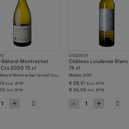
20
01020019
s-Bâtard-Montrachet
Château Loudenne Blanc
 Cru 2020 75 cl
75 cl
Criots-Bâtard-Montrachet Grand Cru AOC
Médoc AOC
03
€ 28,51
Excl. BTW
Excl. BTW
00
€ 34,50
Incl. BTW
Incl. BTW