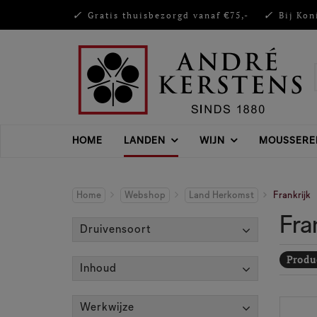
Gratis thuisbezorgd vanaf €75,-
Bij Kon
HOME
LANDEN
WIJN
MOUSSERE
Home
Webshop
Land Herkomst
Frankrijk
Fra
Druivensoort
Produc
Inhoud
Werkwijze