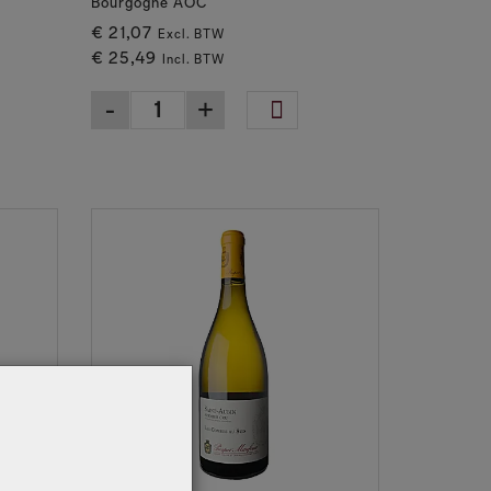
Bourgogne AOC
€ 21,07
Excl. BTW
€ 25,49
Incl. BTW