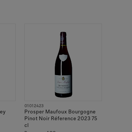
01012423
rey
Prosper Maufoux Bourgogne
Pinot Noir Réference 2023 75
cl