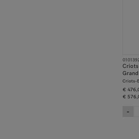
010139
Criot
Grand
€ 476,
€ 576,