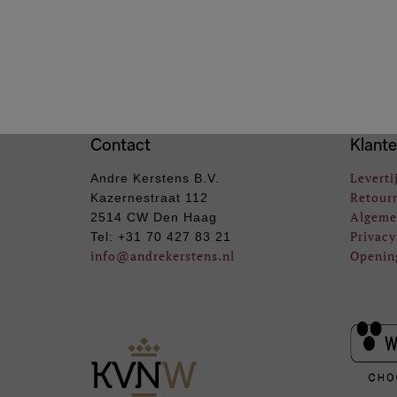
Contact
Klante
Leverti
Andre Kerstens B.V.
Retour
Kazernestraat 112
Algeme
2514 CW Den Haag
Privacy
Tel: +31 70 427 83 21
info
@andrekerstens.nl
Openin