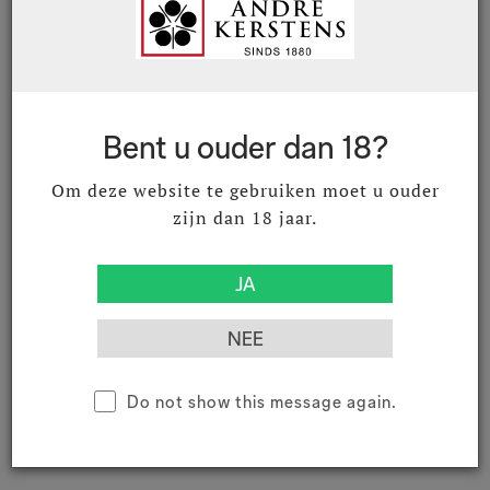
01013920
Criots-Bâtard-Montrachet Grand
Cru 2020 75 cl
Criots-Bâtard-Montrachet Grand Cru AOC
Bent u ouder dan 18?
€ 476,03
€ 576,00
Excl. BTW
Incl. BTW
Om deze website te gebruiken moet u ouder
zijn dan 18 jaar.
01020019
Château Loudenne Blanc 2019 75
cl
Médoc AOC
€ 28,51
€ 34,50
Excl. BTW
Incl. BTW
Do not show this message again.