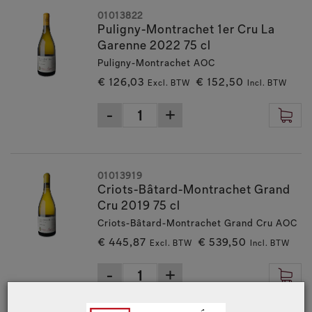
01013822
Puligny-Montrachet 1er Cru La
Garenne 2022 75 cl
Puligny-Montrachet AOC
€ 126,03
€ 152,50
Excl. BTW
Incl. BTW
01013919
Criots-Bâtard-Montrachet Grand
Cru 2019 75 cl
Criots-Bâtard-Montrachet Grand Cru AOC
€ 445,87
€ 539,50
Excl. BTW
Incl. BTW