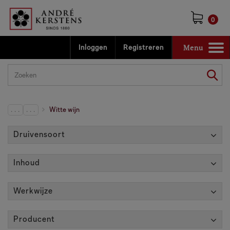
0
Menu
Inloggen
Registreren
Toggle
navigation
. . .
. . .
Witte wijn
Druivensoort
Inhoud
Werkwijze
Producent