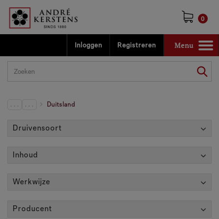
0
Menu
Inloggen
Registreren
Toggle
navigation
. . .
. . .
Duitsland
Druivensoort
Inhoud
Werkwijze
Producent