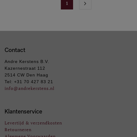
1
Contact
Andre Kerstens B.V.
Kazernestraat 112
2514 CW Den Haag
Tel: +31 70 427 83 21
info
@andrekerstens.nl
Klantenservice
Levertijd & verzendkosten
Retourneren
Algemene Voorwaarden