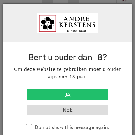
05033222
Münzberg Chardonnay
Godramsteiner Stahlbühl 2022 75
cl
Landau Godramstein QBA
Bent u ouder dan 18?
€ 36,32
€ 43,95
Excl. BTW
Incl. BTW
Om deze website te gebruiken moet u ouder
zijn dan 18 jaar.
05034221
Münzberg Godramstein
Spätburgunder Kalkgestein 2021
75 cl
Do not show this message again.
Landau Godramstein QBA