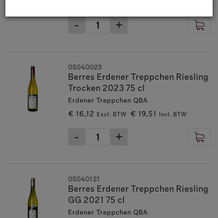
€ 24,38
€ 29,50
Excl. BTW
Incl. BTW
05040023
Berres Erdener Treppchen Riesling
Trocken 2023 75 cl
Erdener Treppchen QBA
€ 16,12
€ 19,51
Excl. BTW
Incl. BTW
05040121
Berres Erdener Treppchen Riesling
GG 2021 75 cl
Erdener Treppchen QBA