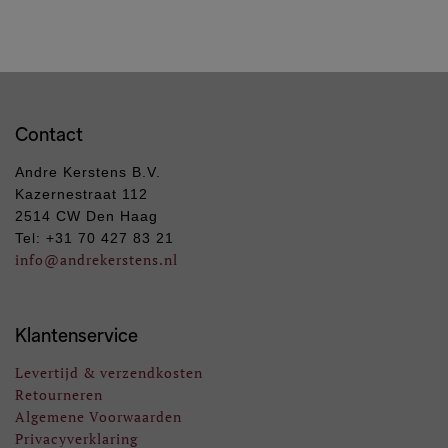
Contact
Andre Kerstens B.V.
Kazernestraat 112
2514 CW Den Haag
Tel: +31 70 427 83 21
info
@andrekerstens.nl
Klantenservice
Levertijd & verzendkosten
Retourneren
Algemene Voorwaarden
Privacyverklaring