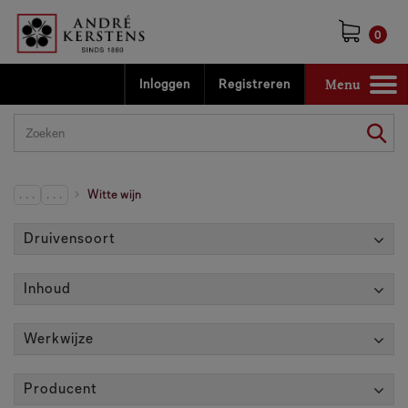
0
Menu
Inloggen
Registreren
Toggle
navigation
. . .
. . .
Witte wijn
Druivensoort
Inhoud
Werkwijze
Producent