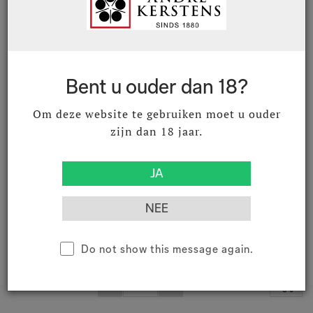
04080022
Laimburg Sauvignon Blanc 2022
75 cl
Alto Adige DOC
Bent u ouder dan 18?
€ 17,36
€ 21,01
Excl. BTW
Incl. BTW
Om deze website te gebruiken moet u ouder
zijn dan 18 jaar.
04080023
Laimburg Sauvignon Blanc 2023
75 cl
Alto Adige DOC
Do not show this message again.
€ 17,77
€ 21,50
Excl. BTW
Incl. BTW