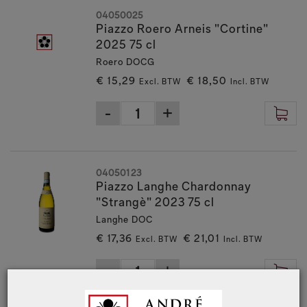
04050025
Piazzo Roero Arneis "Cortine"
2025 75 cl
Roero DOCG
€ 15,29
€ 18,50
Excl. BTW
Incl. BTW
04050123
Piazzo Langhe Chardonnay
"Strangè" 2023 75 cl
Langhe DOC
€ 17,36
€ 21,01
Excl. BTW
Incl. BTW