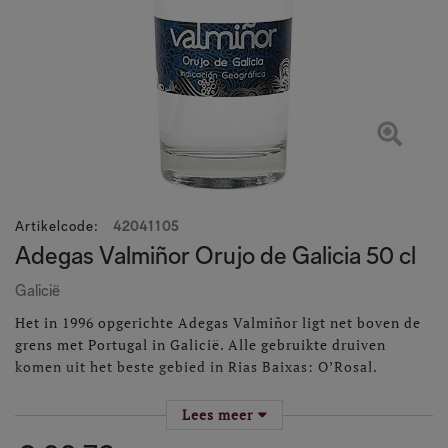
Artikelcode
:
42041105
Adegas Valmiñor Orujo de Galicia 50 cl
Galicië
Het in 1996 opgerichte Adegas Valmiñor ligt net boven de
grens met Portugal in Galicië. Alle gebruikte druiven
komen uit het beste gebied in Rias Baixas: O’Rosal.
Gezegend met een mild klimaat, zonder al te heftige
Lees meer
schommelingen en een bodem rijk aan mineralen, zijn de