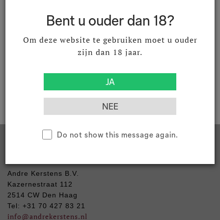
Bent u ouder dan 18?
Product documenten
Om deze website te gebruiken moet u ouder
zijn dan 18 jaar.
Download productdocument
Do not show this message again.
Contact
Andre Kerstens B.V.
Kazernestraat 112
2514 CW Den Haag
Tel: +31 70 427 83 21
info
@andrekerstens.nl