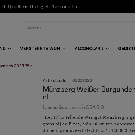
inklijke Beschikking Hofleverancier
ND
VERSTERKTE WIJN
ALCOHOLVRIJ
GEDIST
enloch 2023 75 cl
Artikelcode
:
05031323
Münzberg Weißer Burgunder
cl
Landau Godramstein QBA BIO
"Het 17 ha tellende Weingut Münzberg is ge
grens bij de Elzas, zo’n 40 km ten noordwes
domein produceert slechts zo’n 120.000 fles