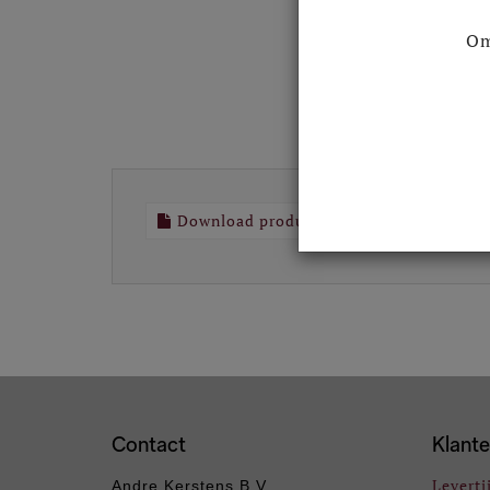
Om
Download productomschrijving
Contact
Klante
Leverti
Andre Kerstens B.V.