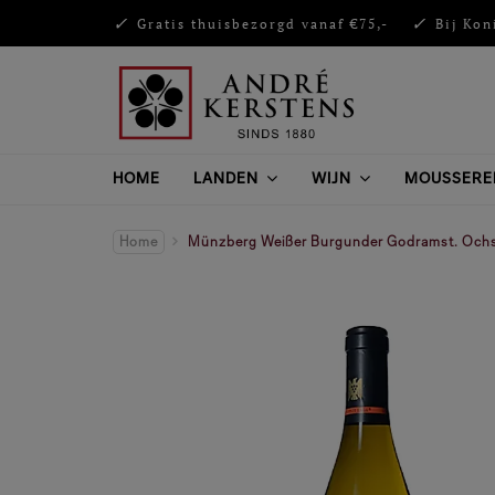
Gratis thuisbezorgd vanaf €75,-
Bij Kon
HOME
LANDEN
WIJN
MOUSSERE
Home
Münzberg Weißer Burgunder Godramst. Ochs