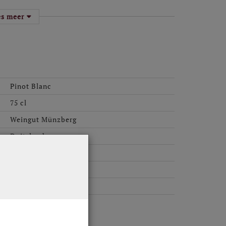
oor oprichter Jakob Kessler eind vorige eeuw is
es meer
 Tegenwoordig zwaait Gunter Kessler er de
r Burgunder (Pinot Blanc) en Grauer Burgunder
, Riesling en (Pinot Noir) voelen zich hier
menteert en rijpt men hier in houten barriques
Pinot Blanc
75 cl
n de vondst van een Romeinse munt in haar
Weingut Münzberg
Duitsland
en met een Bourgondisch profiel."
Kurk
6 per doos
2023