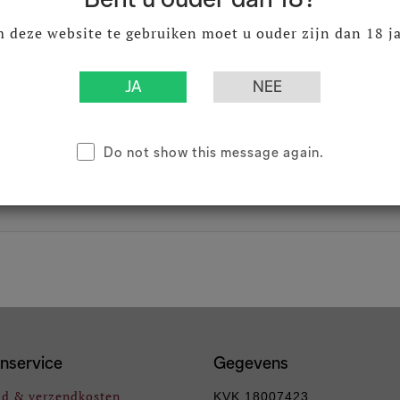
 deze website te gebruiken moet u ouder zijn dan 18 ja
fles ( Inhoud : 1 Stuks)
Do not show this message again.
nservice
Gegevens
jd & verzendkosten
KVK 18007423