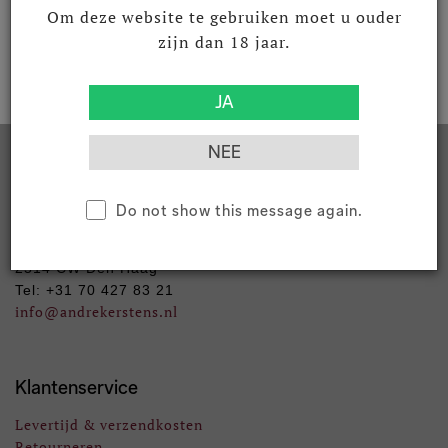
Om deze website te gebruiken moet u ouder
zijn dan 18 jaar.
Contact
Do not show this message again.
Andre Kerstens B.V.
Kazernestraat 112
2514 CW Den Haag
Tel: +31 70 427 83 21
info
@andrekerstens.nl
Klantenservice
Levertijd & verzendkosten
Retourneren