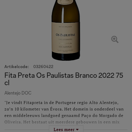
Artikelcode
:
03260422
Fita Preta Os Paulistas Branco 2022 75
cl
Alentejo DOC
"Je vindt Fitapreta in de Portugese regio Alto Alentejo,
zo’n 10 kilometer van Évora. Het domein is onderdeel van
een middeleeuws landgoed genaamd Paço do Morgado de
Oliveira. Het bestaat uit meerdere gebouwen in een mix
van oud en nieuw, met als meesterzet een moderne
Lees meer