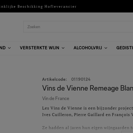
inklijke Beschikking Hofleverancier
ND
VERSTERKTE WIJN
ALCOHOLVRIJ
GEDIST
Artikelcode
:
01190124
Vins de Vienne Remeage Blan
Vin de France
Les Vins de Vienne is een bijzonder project
Ives Cuilleron, Pierre Gaillard en François V
Ze hadden al jaren hun eigen wijngaarden t