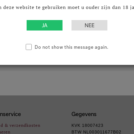
 deze website te gebruiken moet u ouder zijn dan 18 ja
fles ( Inhoud : 1 Stuks)
Do not show this message again.
nservice
Gegevens
jd & verzendkosten
KVK 18007423
neren
BTW NL003011677B02