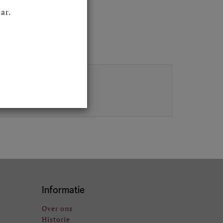
ar.
Informatie
Over ons
Historie