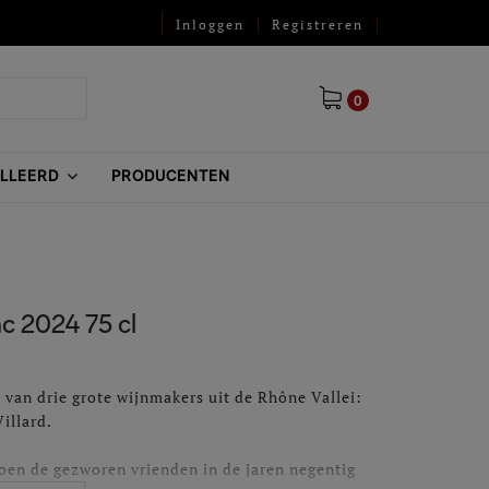
Inloggen
Registreren
0
ILLEERD
PRODUCENTEN
c 2024 75 cl
 van drie grote wijnmakers uit de Rhône Vallei:
illard.
oen de gezworen vrienden in de jaren negentig