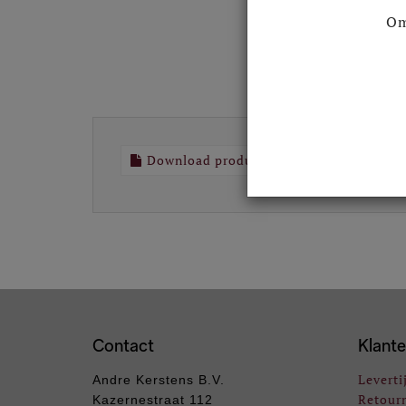
Om
Download productomschrijving
Contact
Klante
Leverti
Andre Kerstens B.V.
Retour
Kazernestraat 112