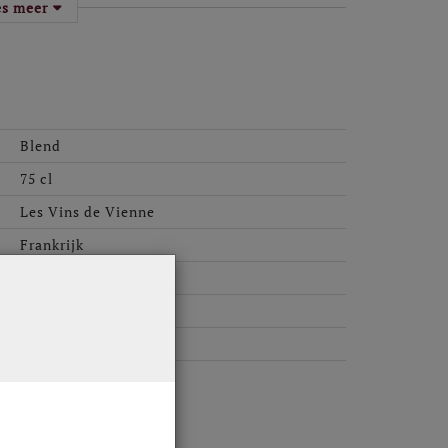
ard van Seyssuel, bij het dorpje Vienne in de
es meer
te hellingen, hebben een sterke gelijkenis met
rijk aan leisteen met sporen van kwarts en mica,
 wijnen met veel mineraliteit voort te brengen.
Blend
75 cl
Les Vins de Vienne
Frankrijk
Synthetische Kurk
6 per doos
2024