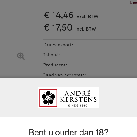
hun oog lieten vallen op de vergeten wijnga
Le
Noordelijke Rhône.
€ 14,46
Excl. BTW
De markante steile zuid- en zuidwestgerich
€ 17,50
die in Côte Rotie en Condrieu. De bodem is 
Incl. BTW
wat een ideale bodem is om rijke, complexe
Druivensoort
:
Inhoud
:
Producent
:
Land van herkomst
:
Flessluiting
:
Verpakkingseenheid
:
Jaargang
:
Ruime voorraad
Bent u ouder dan 18?