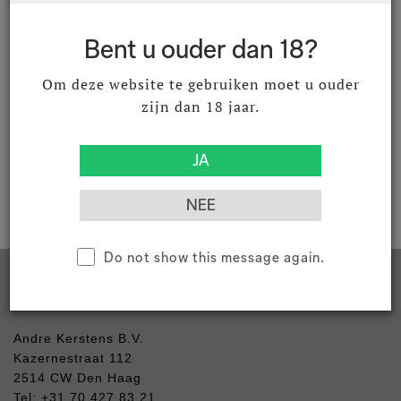
fles ( Inhoud : 1 Stuks)
Bent u ouder dan 18?
Om deze website te gebruiken moet u ouder
zijn dan 18 jaar.
Download productomschrijving
Do not show this message again.
Contact
Andre Kerstens B.V.
Kazernestraat 112
2514 CW Den Haag
Tel: +31 70 427 83 21