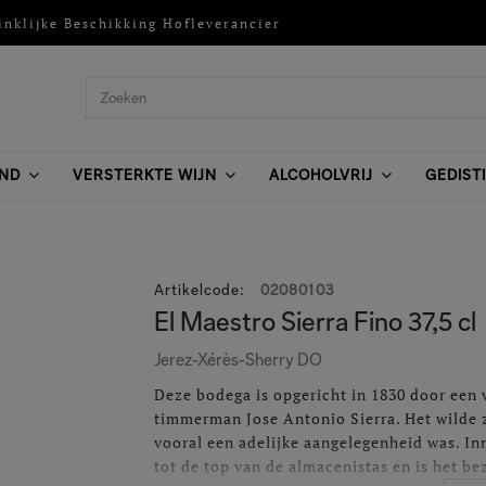
inklijke Beschikking Hofleverancier
ND
VERSTERKTE WIJN
ALCOHOLVRIJ
GEDIST
Artikelcode
:
02080103
El Maestro Sierra Fino 37,5 cl
Jerez-Xérès-Sherry DO
Deze bodega is opgericht in 1830 door een v
timmerman Jose Antonio Sierra. Het wilde 
vooral een adelijke aangelegenheid was. In
tot de top van de almacenistas en is het be