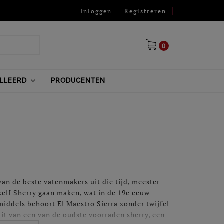
Inloggen
Registreren
0
ILLEERD
PRODUCENTEN
an de beste vatenmakers uit die tijd, meester
zelf Sherry gaan maken, wat in de 19e eeuw
middels behoort El Maestro Sierra zonder twijfel
zit van een van de oudste voorraden sherry, een