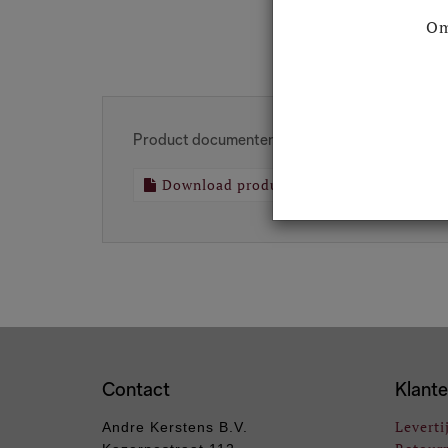
Om
Product documenten
Download productdocument
Contact
Klante
Leverti
Andre Kerstens B.V.