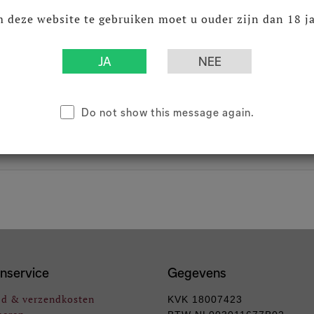
fles ( Inhoud : 1 Stuks)
 deze website te gebruiken moet u ouder zijn dan 18 ja
Do not show this message again.
nservice
Gegevens
jd & verzendkosten
KVK 18007423