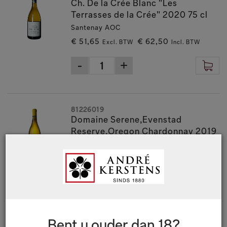
Ch. De la Crée Blanc "Les
Terrasses de la Crée" 2020 75 cl
Santenay AOC
€ 51,65
€ 62,50
Excl. BTW
Incl. BTW
81226019
Domaine Serene,Evenstad
Reserve,Oregon Chardonnay 2019
75 cl
Willamette Valley AVA
€ 70,21
€ 84,95
Excl. BTW
Incl. BTW
Bent u ouder dan 18?