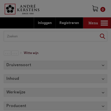
0
Menu
Inloggen
Registreren
Toggle
navigation
. . .
. . .
Witte wijn
Druivensoort
Inhoud
Werkwijze
Producent