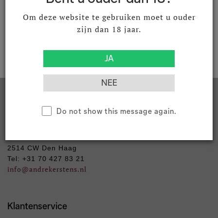
Om deze website te gebruiken moet u ouder
zijn dan 18 jaar.
15
Contact
Do not show this message again.
Andre Kerstens B.V.
Kazernestraat 112
2514 CW Den Haag
Tel: +31 70 427 83 21
info
@andrekerstens.nl
Klantenservice